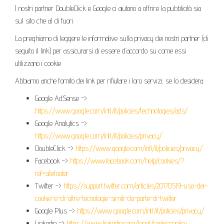
I nostri partner DoubleClick e Google ci aiutano a offrire la pubblicità sia
sul sito che al di fuori.
La preghiamo di leggere le informative sulla privacy dei nostri partner (di
seguito il link) per assicurarsi di essere d’accordo su come essi
utilizzano i cookie.
Abbiamo anche fornito dei link per rifiutare i loro servizi, se lo desidera.
Google AdSense ->
https://www.google.com/intl/it/policies/technologies/ads/
Google Analytics ->
https://www.google.com/intl/it/policies/privacy/
DoubleClick ->
https://www.google.com/intl/it/policies/privacy/
Facebook ->
https://www.facebook.com/help/cookies/?
ref=sitefooter
Twitter ->
https://support.twitter.com/articles/20170519-uso-dei-
cookie-e-di-altre-tecnologie-simili-da-parte-di-twitter
Google Plus ->
https://www.google.com/intl/it/policies/privacy/
Linkedin ->
https://www.linkedin.com/legal/cookie-policy