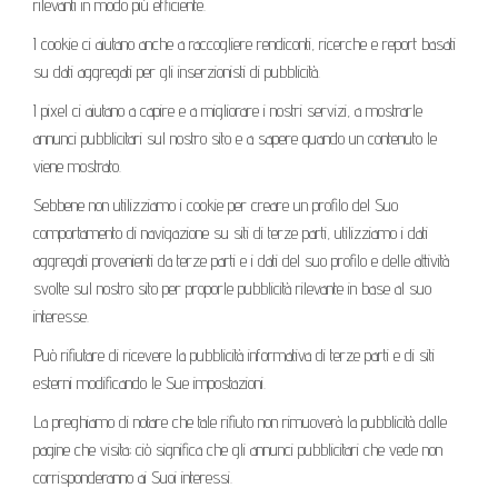
rilevanti in modo più efficiente.
I cookie ci aiutano anche a raccogliere rendiconti, ricerche e report basati
su dati aggregati per gli inserzionisti di pubblicità.
I pixel ci aiutano a capire e a migliorare i nostri servizi, a mostrarle
annunci pubblicitari sul nostro sito e a sapere quando un contenuto le
viene mostrato.
Sebbene non utilizziamo i cookie per creare un profilo del Suo
comportamento di navigazione su siti di terze parti, utilizziamo i dati
aggregati provenienti da terze parti e i dati del suo profilo e delle attività
svolte sul nostro sito per proporle pubblicità rilevante in base al suo
interesse.
Può rifiutare di ricevere la pubblicità informativa di terze parti e di siti
esterni modificando le Sue impostazioni.
La preghiamo di notare che tale rifiuto non rimuoverà la pubblicità dalle
pagine che visita; ciò significa che gli annunci pubblicitari che vede non
corrisponderanno ai Suoi interessi.