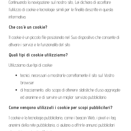
Continuando la navigazione sul nostro sito, Lei dichiara di accettare
l’utilizzo di cookie e tecnologie simili per le finalità descritte in questa
informativa.
Che cos’è un cookie?
Il cookie è un piccolo file posizionato nel Suo dispositivo che consente di
attivare i servizi e le funzionalità del sito.
Quali tipi di cookie utilizziamo?
Utilizziamo due tipi di cookie:
tecnici, necessari a mostrarle correttamente il sito sul Vostro
browser
di tracciamento, allo scopo di ottenere statistiche d’uso aggregate
ed anonime e di servire un miglior servizio pubblicitario
Come vengono utilizzati i cookie per scopi pubblicitari?
I cookie e la tecnologia pubblicitaria, come i beacon Web, i pixel e i tag
anonimi della rete pubblicitaria, ci aiutano a offrirle annunci pubblicitari