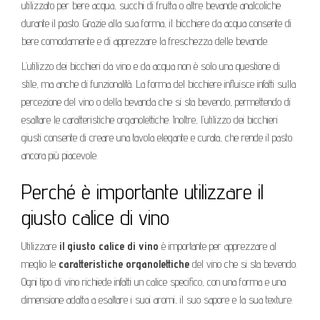
utilizzato per bere acqua, succhi di frutta o altre bevande analcoliche
durante il pasto. Grazie alla sua forma, il bicchiere da acqua consente di
bere comodamente e di apprezzare la freschezza delle bevande.
L’utilizzo dei bicchieri da vino e da acqua non è solo una questione di
stile, ma anche di funzionalità. La forma del bicchiere influisce infatti sulla
percezione del vino o della bevanda che si sta bevendo, permettendo di
esaltare le caratteristiche organolettiche. Inoltre, l’utilizzo dei bicchieri
giusti consente di creare una tavola elegante e curata, che rende il pasto
ancora più piacevole.
Perché è importante utilizzare il
giusto calice di vino
Utilizzare
il giusto calice di vino
è importante per apprezzare al
meglio le
caratteristiche organolettiche
del vino che si sta bevendo.
Ogni tipo di vino richiede infatti un calice specifico, con una forma e una
dimensione adatta a esaltare i suoi aromi, il suo sapore e la sua texture.