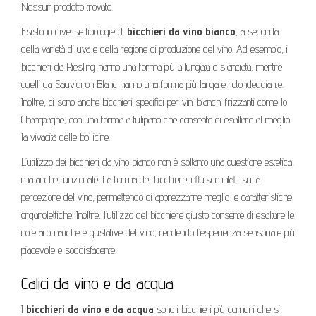
Nessun prodotto trovato.
Esistono diverse tipologie di
bicchieri da vino bianco
, a seconda
della varietà di uva e della regione di produzione del vino. Ad esempio, i
bicchieri da Riesling hanno una forma più allungata e slanciata, mentre
quelli da Sauvignon Blanc hanno una forma più larga e rotondeggiante.
Inoltre, ci sono anche bicchieri specifici per vini bianchi frizzanti come lo
Champagne, con una forma a tulipano che consente di esaltare al meglio
la vivacità delle bollicine.
L’utilizzo dei bicchieri da vino bianco non è soltanto una questione estetica,
ma anche funzionale. La forma del bicchiere influisce infatti sulla
percezione del vino, permettendo di apprezzarne meglio le caratteristiche
organolettiche. Inoltre, l’utilizzo del bicchiere giusto consente di esaltare le
note aromatiche e gustative del vino, rendendo l’esperienza sensoriale più
piacevole e soddisfacente.
Calici da vino e da acqua
I
bicchieri da vino e da acqua
sono i bicchieri più comuni che si