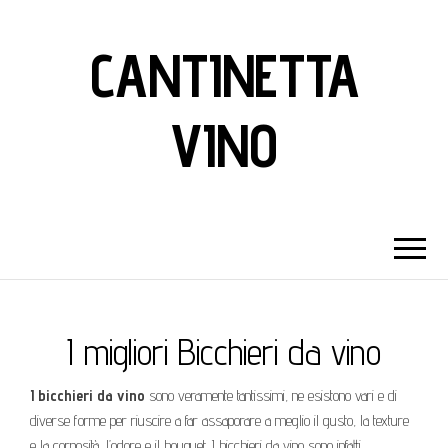
CANTINETTA
VINO
I migliori Bicchieri da vino
I bicchieri da vino
sono veramente tantissimi, ne esistono vari e di
diverse forme per riuscire a far assaporare a meglio il gusto, la texture
e la corposità, l’odore e il bouquet. I bicchieri da vino sono infatti