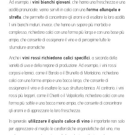
Ad esempio, i
vini bianchi giovani
, che hanno una freschezza e una
acidità pronunciate, vanno serviti in calici con una
forma allungata e
stretta
, che permette di concentrare gli aromi e di esaltare la loro acidità.
I vini bianchi maturi, invece, che hanno un sapore più morbido e
complesso, richiedono calici con una forma più larga e con una base più
ampia, che consente di ossigenare il vino e di percepirne tutte le
sfumature aromatiche.
Anche i
vini rossi richiedono calici specifici
, a seconda della
varietà di uva e della regione di produzione. Ad esempio, i vini rossi
corposi e tannici, come il Barolo o il Brunello di Montalcino, richiedono
calici con una forma ampia e una bocca larga, che consente di
ossigenare il vino e di esaltare la sua struttura tannica. Al contrario, i vini
rossi più leggeri, come il Chianti o il Valpolicella, richiedono calici con una
forma più sottile e una bocca meno ampia, che consente di concentrare
gli aromi e di apprezzare la loro freschezza.
In generale,
utilizzare il giusto calice di vino
è importante non solo
per apprezzare al meglio le caratteristiche organolettiche del vino, ma