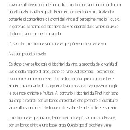
trovano sulla tavola durante un pasto. I bicchieri da vino hanno una forma
più allungata rispetto a quelli da acqua, con una bocca più stretta che
consente di concentrare gli aromi del vino e di percepirne meglio il gusto.
In generale, la forma del bicchiere da vino dipende dalla varietà di uva e
dal tipo di vino che si sta bevendo.
Di seguito i bicchieri da vino e da acqua più venduti su amazon:
Nessun prodotto trovato.
Esistono diverse tipologie di bicchieri da vino, a seconda della varietà di
uva e della regione di produzione del vino. Ad esempio, i bicchieri da
Bordeaux sono caratterizzati da una forma allungata e con una base
ampia, che consente di ossigenare il vino rosso e di apprezzare meglio
le sue note tanniche e fruttate. Al contrario, i bicchieri da Pinot Noir sono
più ampi e rotondi, con un bordo arrotondato che permette di distribuire il
vino sulla superficie della lingua e di esaltare le note fruttate e speziate.
I bicchieri da acqua, invece, hanno una forma più semplice e classica,
con un bordo diritto e una base larga. Questo tipo di bicchiere viene