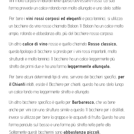
vini molto corposi e naturalmente questo dev’essere rosso. La sua
forma prevede un calice rotondo non molto allungato e uno stelo sottile.
Per bere i
vini rossi corposi ed eleganti
e poco tanninici, si utilizza
un bicchiere da vino rosso chiamato Baloon. Il Baloon ha un calice molto
ampio, rotondo e abbastanza alto, più del bicchiere rosso corposo.
Un altro
calice di vino
rosso e quello chiamato
Rosso classico,
questa tipologia di bicchiere si presta per i vini rossi importanti, molto
strutturati e molto tanninici. Il bicchiere ha un calice leggermente più
stretto dei primi due e ha una forma
leggermente allungata.
Per bere alcuni determinati tipi di vino, servono dei bicchieri specifici,
per
il Chianti
infatti, esiste il Bicchiere per chianti, questo ha uno stelo lungo
un calice tondo ma leggermente stretto e allungato.
Un altro bicchiere specifico è quello per
Barbaresco,
che va bene
anche per vini con una struttura simile a questo. Il bicchiere per i distillati,
invece si utilizza per bere la grappa e le acquaviti di frutta. Questo ha una
forma panciuta sul basso e una forma più stretta nella parte alta.
Solitamente questi bicchierini sono
abbastanza piccoli.