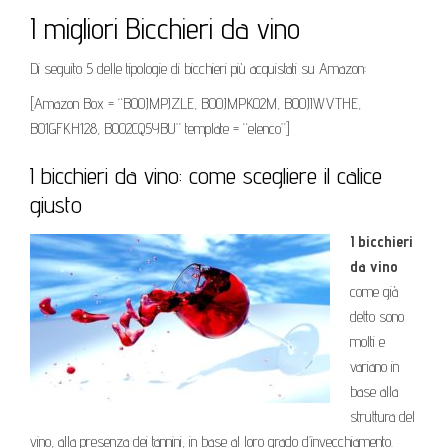
I migliori Bicchieri da vino
Di seguito 5 delle tipologie di bicchieri più acquistati su Amazon:
[Amazon Box = “B00JMPJZLE, B00JMPK02M, B00JIWVTHE,
B01GFKH128, B002CQ5YBU” template = “elenco”]
I bicchieri da vino: come scegliere il calice
giusto
I bicchieri
da vino
come già
detto sono
molti e
variano in
base alla
struttura del
vino, alla presenza dei tannini, in base al loro grado d’invecchiamento.