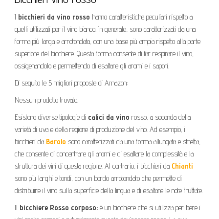
I
bicchieri da vino rosso
hanno caratteristiche peculiari rispetto a
quelli utilizzati per il vino bianco. In generale, sono caratterizzati da una
forma più larga e arrotondata, con una base più ampia rispetto alla parte
superiore del bicchiere. Questa forma consente di far respirare il vino,
ossigenandolo e permettendo di esaltare gli aromi e i sapori.
Di seguito le 5 migliori proposte di Amazon:
Nessun prodotto trovato.
Esistono diverse tipologie di
calici da vino
rosso, a seconda della
varietà di uva e della regione di produzione del vino. Ad esempio, i
bicchieri da
Barolo
sono caratterizzati da una forma allungata e stretta,
che consente di concentrare gli aromi e di esaltare la complessità e la
struttura dei vini di questa regione. Al contrario, i bicchieri da
Chianti
sono più larghi e tondi, con un bordo arrotondato che permette di
distribuire il vino sulla superficie della lingua e di esaltare le note fruttate.
Il
bicchiere Rosso corposo:
è un bicchiere che si utilizza per bere i