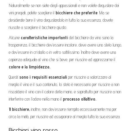
Naturalmente se non siete degli appassionati e non volete degustare dei
vini pregiati, potete scegliere il
bicchiere che preferite
. Ma se
desiderate bere il vino degustandolo in tutta la sua essenza, dovete
riuscite a scegliere il bicchiere giusto.
Alcune
caratteristiche importanti
del bicchiere da vino sono la
trasparenza, il bicchiere dev’essere incolore, deve avere uno stelo lungo,
e dev’essere in cristallo o in vetro sottilissimo. Inoltre deve avere una
capienza adeguata al vino che si beve, per riuscire ad apprezzarne il
colore e la limpidezza.
Questi
sono i requisiti essenziali
per riuscire a valorizzare al
meglio il vino e il suo contenuto, lo stelo è necessario per riuscire a non
riscaldare il vino con il calore della mano, e soprattutto per riuscire a non
interferire con l’odore nella mano il
processo olfattivo.
Il bicchiere,
inoltre, non dev’essere riempito eccessivamente ma per
circa la metà, per riuscire ad assaporare al meglio tutta la sua essenza.
Bicchieri vino rosso