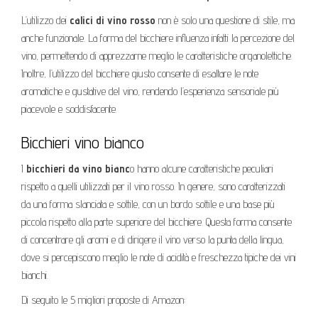
L’utilizzo dei
calici di vino rosso
non è solo una questione di stile, ma
anche funzionale. La forma del bicchiere influenza infatti la percezione del
vino, permettendo di apprezzarne meglio le caratteristiche organolettiche.
Inoltre, l’utilizzo del bicchiere giusto consente di esaltare le note
aromatiche e gustative del vino, rendendo l’esperienza sensoriale più
piacevole e soddisfacente.
Bicchieri vino bianco
I
bicchieri da vino bianc
o hanno alcune caratteristiche peculiari
rispetto a quelli utilizzati per il vino rosso. In genere, sono caratterizzati
da una forma slanciata e sottile, con un bordo sottile e una base più
piccola rispetto alla parte superiore del bicchiere. Questa forma consente
di concentrare gli aromi e di dirigere il vino verso la punta della lingua,
dove si percepiscono meglio le note di acidità e freschezza tipiche dei vini
bianchi.
Di seguito le 5 migliori proposte di Amazon: