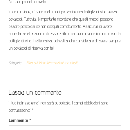
Nessun prodotto trovato.
In conclusione, ci sono molti modi per aprire una bottiglia di vino senza
cavatappi. Tuttavia, è importante ricordare che questi metodi possono
essere pericolosi se non eseguiti correttamente. Assicurati di avere
abbastanza attenzione e di essere attento ai tuoi movimenti mentre apri la
bottiglia di vino. In alternativa, potresti anche considerare di avere sempre
un cavatappi di riserva con te!
Categoria
Blog sul Vino: informazioni e curiosità
Lascia un commento
Il tuo indirizzo email non sarà pubblicato.
I campi obbligatori sono
contrassegnati
*
Commento
*