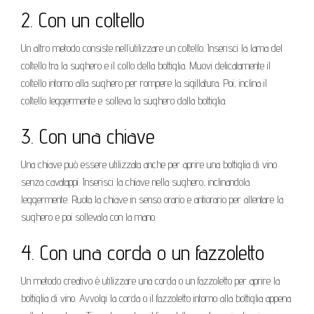
2. Con un coltello
Un altro metodo consiste nell’utilizzare un coltello. Inserisci la lama del
coltello tra la sughero e il collo della bottiglia. Muovi delicatamente il
coltello intorno alla sughero per rompere la sigillatura. Poi, inclina il
coltello leggermente e solleva la sughero dalla bottiglia.
3. Con una chiave
Una chiave può essere utilizzata anche per aprire una bottiglia di vino
senza cavatappi. Inserisci la chiave nella sughero, inclinandola
leggermente. Ruota la chiave in senso orario e antiorario per allentare la
sughero e poi sollevala con la mano.
4. Con una corda o un fazzoletto
Un metodo creativo è utilizzare una corda o un fazzoletto per aprire la
bottiglia di vino. Avvolgi la corda o il fazzoletto intorno alla bottiglia appena