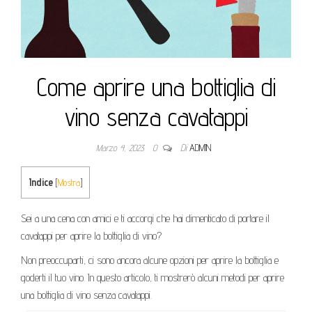
Come aprire una bottiglia di
vino senza cavatappi
Marzo 4, 2023
0
Di
ADMIN
Indice
[
Mostra
]
Sei a una cena con amici e ti accorgi che hai dimenticato di portare il
cavatappi per aprire la bottiglia di vino?
Non preoccuparti, ci sono ancora alcune opzioni per aprire la bottiglia e
goderti il tuo vino. In questo articolo, ti mostrerò alcuni metodi per aprire
una bottiglia di vino senza cavatappi.