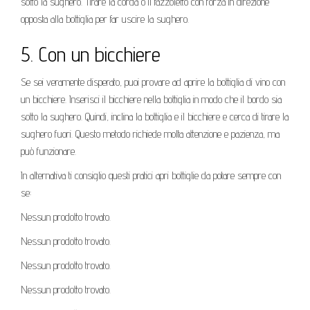
sotto la sughero. Tirare la corda o il fazzoletto con forza in direzione
opposta alla bottiglia per far uscire la sughero.
5. Con un bicchiere
Se sei veramente disperato, puoi provare ad aprire la bottiglia di vino con
un bicchiere. Inserisci il bicchiere nella bottiglia in modo che il bordo sia
sotto la sughero. Quindi, inclina la bottiglia e il bicchiere e cerca di tirare la
sughero fuori. Questo metodo richiede molta attenzione e pazienza, ma
può funzionare.
In alternativa ti consiglio questi pratici apri bottiglie da potare sempre con
se:
Nessun prodotto trovato.
Nessun prodotto trovato.
Nessun prodotto trovato.
Nessun prodotto trovato.