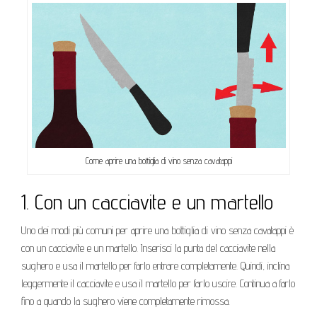
Come aprire una bottiglia di vino senza cavatappi
1. Con un cacciavite e un martello
Uno dei modi più comuni per aprire una bottiglia di vino senza cavatappi è
con un cacciavite e un martello. Inserisci la punta del cacciavite nella
sughero e usa il martello per farlo entrare completamente. Quindi, inclina
leggermente il cacciavite e usa il martello per farlo uscire. Continua a farlo
fino a quando la sughero viene completamente rimossa.